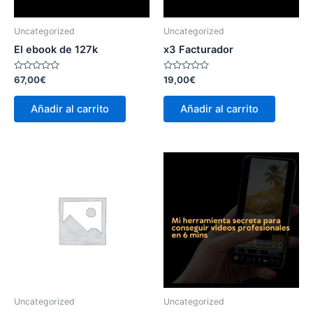
Uncategorized
Uncategorized
El ebook de 127k
x3 Facturador
Valorado
Valorado
67,00
€
19,00
€
con
con
0
0
de
de
Añadir al carrito
Añadir al carrito
5
5
Uncategorized
Uncategorized