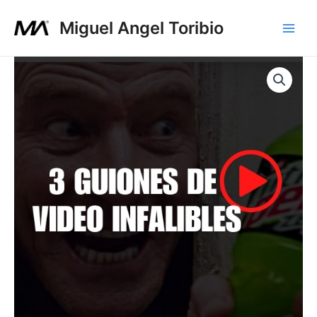
Ir
Main
Miguel Angel Toribio
al
Men
contenido
3
Guiones
de
Video
Infalibles
cantidad