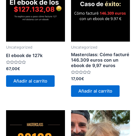
Uncategorized
Uncategorized
Masterclass: Cómo facturé
El ebook de 127k
146.309 euros con un
ebook de 9,97 euros
Valorado
67,00
€
con
0
Valorado
17,00
€
de
Añadir al carrito
con
5
0
de
Añadir al carrito
5